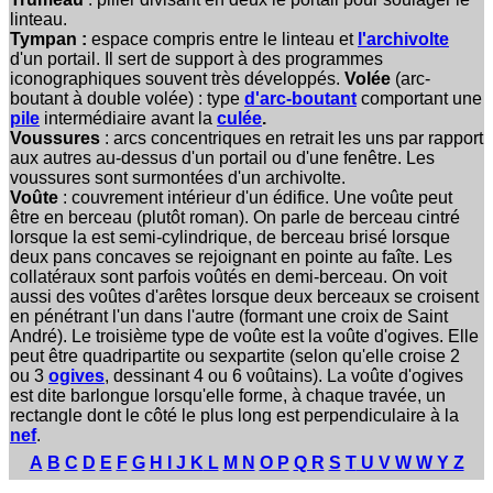
linteau.
Tympan :
espace compris entre le linteau et
l'archivolte
d'un portail. Il sert de support à des programmes
iconographiques souvent très développés.
Volée
(arc-
boutant à double volée)
: type
d'arc-boutant
comportant une
pile
intermédiaire avant la
culée
.
Voussures
: arcs concentriques en retrait les uns par rapport
aux autres au-dessus d'un portail ou d'une fenêtre. Les
voussures sont surmontées d'un archivolte.
Voûte
: couvrement intérieur d'un édifice. Une voûte peut
être en berceau (plutôt roman). On parle de berceau cintré
lorsque la est semi-cylindrique, de berceau brisé lorsque
deux pans concaves se rejoignant en pointe au faîte. Les
collatéraux sont parfois voûtés en demi-berceau. On voit
aussi des voûtes d'arêtes lorsque deux berceaux se croisent
en pénétrant l'un dans l'autre (formant une croix de Saint
André). Le troisième type de voûte est la voûte d'ogives. Elle
peut être quadripartite ou sexpartite (selon qu'elle croise 2
ou 3
ogives
, dessinant 4 ou 6 voûtains). La voûte d'ogives
est dite barlongue lorsqu'elle forme, à chaque travée, un
rectangle dont le côté le plus long est perpendiculaire à la
nef
.
A
B
C
D
E
F
G
H I J K
L
M N
O P
Q R
S
T
U V W W Y Z