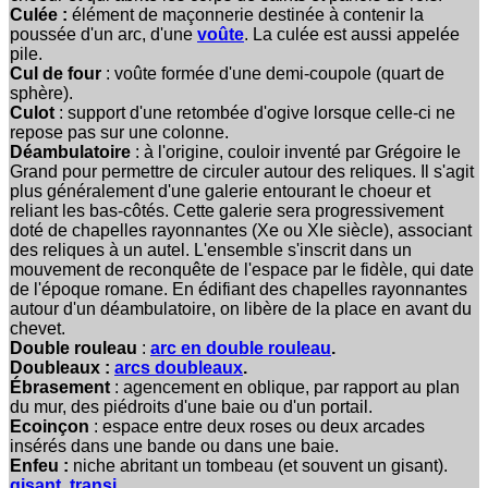
Culée :
élément de maçonnerie destinée à contenir la
poussée d'un arc, d'une
voûte
. La culée est aussi appelée
pile.
Cul de four
: voûte formée d'une demi-coupole (quart de
sphère).
Culot
: support d'une retombée d'ogive lorsque celle-ci ne
repose pas sur une colonne.
Déambulatoire
: à l'origine, couloir inventé par Grégoire le
Grand pour permettre de circuler autour des reliques. Il s'agit
plus généralement d'une galerie entourant le choeur et
reliant les bas-côtés.
Cette galerie sera progressivement
doté de chapelles rayonnantes (Xe ou XIe siècle), associant
des reliques à un autel. L'ensemble s'inscrit dans un
mouvement de reconquête de l'espace par le fidèle, qui date
de l'époque romane. En édifiant des chapelles rayonnantes
autour d'un déambulatoire, on libère de la place en avant du
chevet.
Double rouleau
:
arc en double rouleau
.
Doubleaux :
arcs doubleaux
.
Ébrasement
: agencement en oblique, par rapport au plan
du mur, des piédroits d'une baie ou d'un portail.
Ecoinçon
: espace entre deux roses ou deux arcades
insérés dans une bande ou dans une baie.
Enfeu :
niche abritant un tombeau (et souvent un gisant).
gisant
,
transi
.