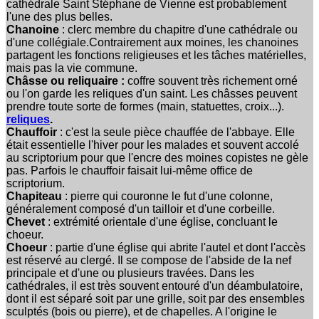
cathédrale Saint Stéphane de Vienne est probablement
l'une des plus belles.
Chanoine
: clerc membre du chapitre d'une cathédrale ou
d'une collégiale.Contrairement aux moines, les chanoines
partagent les fonctions religieuses et les tâches matérielles,
mais pas la vie commune.
Châsse ou reliquaire :
coffre souvent très richement orné
ou l'on garde les reliques d'un saint. Les châsses peuvent
prendre toute sorte de formes (main, statuettes, croix...).
reliques
.
Chauffoir
: c'est la seule pièce chauffée de l'abbaye. Elle
était essentielle l'hiver pour les malades et souvent accolé
au scriptorium pour que l'encre des moines copistes ne gèle
pas. Parfois le chauffoir faisait lui-même office de
scriptorium.
Chapiteau
: pierre qui couronne le fut d'une colonne,
généralement composé d'un tailloir et d'une corbeille.
Chevet
: extrémité orientale d'une église, concluant le
choeur.
Choeur
: partie d'une église qui abrite l'autel et dont l'accès
est réservé au clergé. Il se compose de l'abside de la nef
principale et d'une ou plusieurs travées. Dans les
cathédrales, il est très souvent entouré d'un déambulatoire,
dont il est séparé soit par une grille, soit par des ensembles
sculptés (bois ou pierre), et de chapelles. A l'origine le