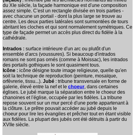
du XIe siècle, la façade harmonique est d'une composition
assez simple. C'est un rectangle divisée en trois parties -
avec chacune un portail - dont la plus large se trouve au
centre. Les deux parties latérales sont surmontées de tours
abritant les cloches et qui sont normalement symétriques. Ce
type de façade permet un accès plus direct du fidèle à la
cathédrale.
Intrados :
surface intérieure d'un arc ou plutôt d'un
ensemble d'arcs (voussures). Si beaucoup d'intrados
romans ne sont pas ornés (comme à Moissac), les intrados
des portails gothiques le sont quasiment tous.
Icône :
icône désigne toute image religieuse, quelle qu'en
soit la technique de reproduction (peinture, mosaïque,
orfèvrerie, tissu...).
Jubé
: tribune transversale en forme de
galerie, élevé entre la nef et le
choeur
, dans certaines
églises. Le jubé marque la séparation entre le choeur des
chanoines et l'église, occupée par les fidèles. La tribune
repose souvent sur un mur percé d'une porte appartenant à
la clôture. Le prêtre pouvait accéder au jubé depuis le
choeur pour lire les évangiles et prêcher tout en étant visible
aux fidèles. La plupart des jubés ont été détruits à partir du
XVIIe siècle.