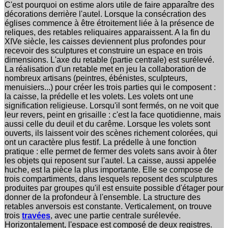
C'est pourquoi on estime alors utile de faire apparaître des
décorations derrière l'autel. Lorsque la consécration des
églises commence à être étroitement liée à la présence de
reliques, des retables reliquaires apparaissent. A la fin du
XIVe siècle, les caisses deviennent plus profondes pour
recevoir des sculptures et construire un espace en trois
dimensions. L'axe du retable (partie centrale) est surélevé.
La réalisation d'un retable met en jeu la collaboration de
nombreux artisans (peintres, ébénistes, sculpteurs,
menuisiers...) pour créer les trois parties qui le composent :
la caisse, la prédelle et les volets. Les volets ont une
signification religieuse. Lorsqu'il sont fermés, on ne voit que
leur revers, peint en grisaille : c'est la face quotidienne, mais
aussi celle du deuil et du carême. Lorsque les volets sont
ouverts, ils laissent voir des scènes richement colorées, qui
ont un caractère plus festif. La prédelle à une fonction
pratique : elle permet de fermer des volets sans avoir à ôter
les objets qui reposent sur l'autel. La caisse, aussi appelée
huche, est la pièce la plus importante. Elle se compose de
trois compartiments, dans lesquels reposent des sculptures
produites par groupes qu'il est ensuite possible d'étager pour
donner de la profondeur à l'ensemble. La structure des
retables anversois est constante. Verticalement, on trouve
trois
travées
, avec une partie centrale surélevée.
Horizontalement, l'espace est composé de deux registres.