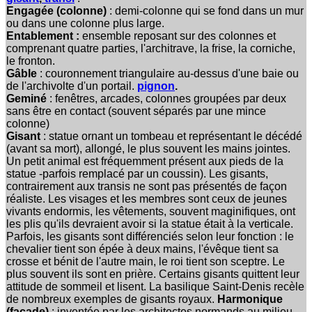
Engagée (colonne)
: demi-colonne qui se fond dans un mur
ou dans une colonne plus large.
Entablement :
ensemble reposant sur des colonnes et
comprenant quatre parties, l'architrave, la frise, la corniche,
le fronton.
Gâble
: couronnement triangulaire au-dessus d'une baie ou
de l'archivolte d'un portail.
pignon
.
Geminé
: fenêtres, arcades, colonnes groupées par deux
sans être en contact
(souvent séparés par une mince
colonne)
Gisant
: statue ornant un tombeau et représentant le décédé
(avant sa mort), allongé, le plus souvent les mains jointes.
Un petit animal est fréquemment présent aux pieds de la
statue -parfois remplacé par un coussin). Les gisants,
contrairement aux transis ne sont pas présentés de façon
réaliste. Les visages et les membres sont ceux de jeunes
vivants endormis, les vêtements, souvent maginifiques, ont
les plis qu'ils devraient avoir si la statue était à la verticale.
Parfois, les gisants sont différenciés selon leur fonction : le
chevalier tient son épée à deux mains, l'évêque tient sa
crosse et bénit de l'autre main, le roi tient son sceptre. Le
plus souvent ils sont en prière. Certains gisants quittent leur
attitude de sommeil et lisent. La basilique Saint-Denis recèle
de nombreux exemples de gisants royaux.
Harmonique
(façade)
: inventée par les architectes normands au milieu