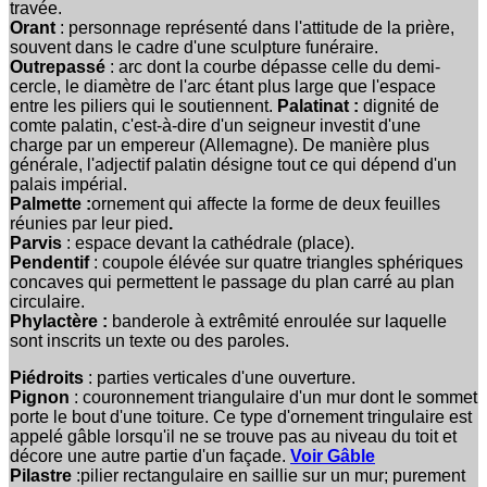
travée.
Orant
: personnage représenté dans l'attitude de la prière,
souvent dans le cadre d'une sculpture funéraire.
Outrepassé
: arc dont la courbe dépasse celle du demi-
cercle, le diamètre de l'arc étant plus large que l'espace
entre les piliers qui le soutiennent.
Palatinat :
dignité de
comte palatin, c'est-à-dire d'un seigneur investit d'une
charge par un empereur (Allemagne). De manière plus
générale, l'adjectif palatin désigne tout ce qui dépend d'un
palais impérial.
Palmette :
ornement qui affecte la forme de deux feuilles
réunies par leur pied
.
Parvis
: espace devant la cathédrale (place).
Pendentif
: coupole élévée sur quatre triangles sphériques
concaves qui permettent le passage du plan carré au plan
circulaire.
Phylactère :
banderole à extrêmité enroulée sur laquelle
sont inscrits un texte ou des paroles.
Piédroits
: parties verticales d'une ouverture.
Pignon
: couronnement triangulaire d'un mur dont le sommet
porte le bout d'une toiture. Ce type d'ornement tringulaire est
appelé gâble lorsqu'il ne se trouve pas au niveau du toit et
décore une autre partie d'un façade.
Voir Gâble
Pilastre
:pilier rectangulaire en saillie sur un mur; purement