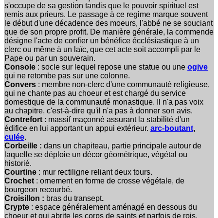
s'occupe de sa gestion tandis que le pouvoir spirituel est
remis aux prieurs. Le passage à ce regime marque souvent
le début d'une décadence des moeurs, l'abbé ne se souciant
que de son propre profit. De manière générale, la commende
désigne l'acte de confier un bénéfice écclésiastique à un
clerc ou même à un laïc, que cet acte soit accompli par le
Pape ou par un souverain.
Console
: socle sur lequel repose une statue
ou une
ogive
qui ne retombe pas sur une colonne.
Convers
: membre non-clerc d'une communauté religieuse,
qui ne chante pas au choeur et est chargé du service
domestique de la communauté monastique. Il n'a pas voix
au chapitre, c'est-à-dire qu'il n'a pas à donner son avis.
Contrefort
: massif maçonné assurant la stabilité d'un
édifice en lui apportant un appui extérieur.
arc-boutant
,
culée
.
Corbeille :
dans un chapiteau, partie principale autour de
laquelle se déploie un décor géométrique, végétal ou
historié.
Courtine
: mur rectiligne reliant deux tours.
Crochet
: ornement en forme de crosse végétale, de
bourgeon recourbé.
Croisillon :
bras du transept
.
Crypte
: espace généralement aménagé en dessous du
choeur et qui abrite les corps de saints et parfois de rois.