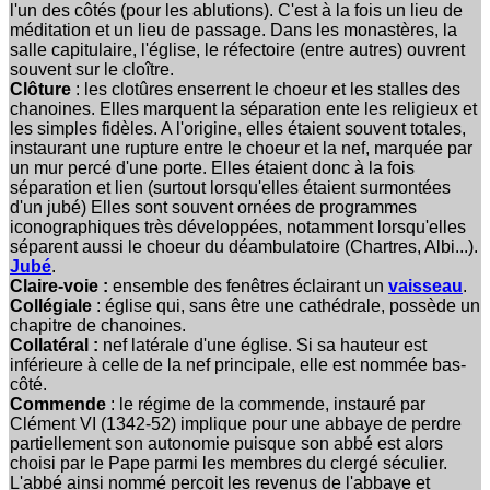
l'un des côtés (pour les ablutions). C'est à la fois un lieu de
méditation et un lieu de passage. Dans les monastères, la
salle capitulaire, l'église, le réfectoire (entre autres) ouvrent
souvent sur le cloître.
Clôture
: les clotûres enserrent le choeur et les stalles des
chanoines. Elles marquent la séparation ente les religieux et
les simples fidèles. A l'origine, elles étaient souvent totales,
instaurant une rupture entre le choeur et la nef, marquée par
un mur percé d'une porte. Elles étaient donc à la fois
séparation et lien (surtout lorsqu'elles étaient surmontées
d'un jubé) Elles sont souvent ornées de programmes
iconographiques très développées, notamment lorsqu'elles
séparent aussi le choeur du déambulatoire (Chartres, Albi...).
Jubé
.
Claire-voie :
ensemble des fenêtres éclairant un
vaisseau
.
Collégiale
: église qui, sans être une cathédrale, possède un
chapitre de chanoines.
Collatéral :
nef latérale d'une église. Si sa hauteur est
inférieure à celle de la nef principale, elle est nommée bas-
côté.
Commende
: le régime de la commende, instauré par
Clément VI (1342-52) implique pour une abbaye de perdre
partiellement son autonomie puisque son abbé est alors
choisi par le Pape parmi les membres du clergé séculier.
L'abbé ainsi nommé perçoit les revenus de l'abbaye et