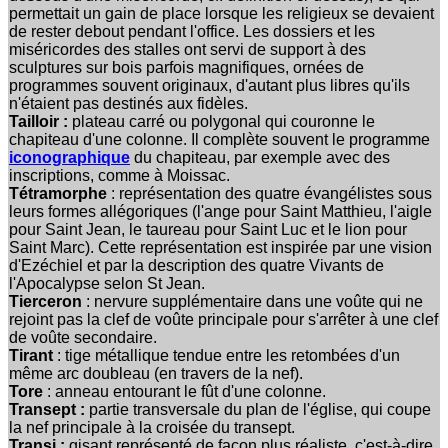
permettait un gain de place lorsque les religieux se devaient
de rester debout pendant l'office. Les dossiers et les
miséricordes des stalles ont servi de support à des
sculptures sur bois parfois magnifiques, ornées de
programmes souvent originaux, d'autant plus libres qu'ils
n'étaient pas destinés aux fidèles.
Tailloir :
plateau carré ou polygonal qui couronne le
chapiteau d'une colonne. Il complète souvent le programme
iconographique
du chapiteau, par exemple avec des
inscriptions, comme à Moissac.
Tétramorphe
: représentation des quatre évangélistes sous
leurs formes allégoriques (l'ange pour Saint Matthieu, l'aigle
pour Saint Jean, le taureau pour Saint Luc et le lion pour
Saint Marc).
Cette représentation est inspirée par une vision
d'Ezéchiel et par la description des quatre Vivants de
l'Apocalypse selon St Jean.
Tierceron
: nervure supplémentaire dans une voûte qui ne
rejoint pas la clef de voûte principale pour s'arrêter à une clef
de voûte secondaire.
Tirant
:
tige métallique tendue entre les retombées d'un
même arc doubleau (en travers de la nef).
Tore
: anneau entourant le fût d'une colonne.
Transept :
partie transversale du plan de l'église, qui coupe
la nef principale à la croisée du transept.
Transi :
gisant représenté de façon plus réaliste, c'est-à-dire