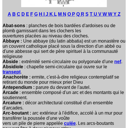
A
B
C
D
E
F
G
H I J K
L
M N
O P
Q R
S
T
U V W W Y Z
Abat-sons
: planches de bois bardées d'ardoises ou de
plomb garnissant dans les clochers les
ouvertures placées au niveau des cloches.
Abbaye :
Une abbaye (du latin abbatia) est un monastère ou
un couvent catholique placé sous la direction d'un abbé ou
d'une abbesse qui sert de père spirituel à la communauté
religieuse
Abside
:
extrémité semi-circulaire ou polygonale d'une
nef
.
Absidiole
: chapelle semi-circulaire qui ouvre sur le
transept
.
Anachorète :
ermite, c'est-à-dire religieux contemplatif se
retirant du monde pour mieux prier Dieu
Antependium :
parure du devant de l'autel.
Arcade
: ensemble composé d'un arc et des montants qui le
soutiennent.
Arcature :
décor architectural constitué d'un ensemble
d'arcades.
Arc-boutant :
arc extérieur à l'édifice, accolé à un mur pour
transférer la poussée d'une voûte
vers un pile de pierre appelée
culée
. Les arcs-boutants