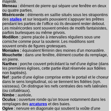
majesté.
Meneau
: élément de pierre qui sépare une fenêtre en deux
ou quatre parties.
Miséricorde :
éléments en saillie situés sous les strapontins
des
stalles
et sur lesquels pouvaient s'appuyer les prêtres
pendant les parties de l'office où ils devaient rester debout.
Les miséricordes sont souvent ornées de motifs fantaisistes,
parfois burlesques ou même grivois.
Modillon :
pierre placée à intervalles réguliers sous une
corniche comme pour la soutenir. Les modillons sont
souvent ornés de figures grotesques.
Moniales :
équivalent féminin des moines d'un monastère.
Mouchette
: dans une fenêtre, élément courbe du remplage,
en pierre.
Narthex
: porche couvert précédant la nef d'une église (dans
les premières églises, cette partie était réservée aux fidèles
non baptisés).
Nef
: partie d'une église comprise entre le portail et le choeur
dans le sens longitudinal, où se tiennent les fidèles (syn.
vaisseau). On distingue les nefs centrales des nefs latérales
(ou collatéraux).
Nimbe :
auréole
.
Oculus :
ouverture ronde qu'on trouve notamment dans les
remplages des
arcatures
et des baies.
Ogive
: nervure en diagonale qui soutient la voûte d'une