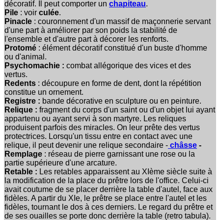
décoratif. Il peut comporter un
chapiteau
.
Pile
: voir
culée
.
Pinacle
: couronnement d'un massif de maçonnerie servant
d'une part à améliorer par son poids la stabilité de
l'ensemble et d'autre part à décorer les renforts.
Protomé
: élément décoratif constitué d'un buste d'homme
ou d'animal.
Psychomachie :
combat allégorique des vices et des
vertus.
Redents
: découpure en forme de dent, dont la répétition
constitue un ornement.
Registre :
bande décorative en sculpture ou en peinture.
Relique :
fragment du corps d'un saint ou d'un objet lui ayant
appartenu ou ayant servi à son martyre. Les reliques
produisent parfois des miracles. On leur prête des vertus
protectrices. Lorsqu'un tissu entre en contact avec une
relique, il peut devenir une relique secondaire -
châsse
-
Remplage
: réseau de pierre garnissant une rose ou la
partie supérieure d'une arcature.
Retable :
Les retables apparaissent au XIème siècle suite à
la modification de la place du prêtre lors de l'office. Celui-ci
avait coutume de se placer derrière la table d'autel, face aux
fidèles. A partir du XIe, le prêtre se place entre l'autel et les
fidèles, tournant le dos à ces derniers. Le regard du prêtre et
de ses ouailles se porte donc derrière la table (retro tabula).