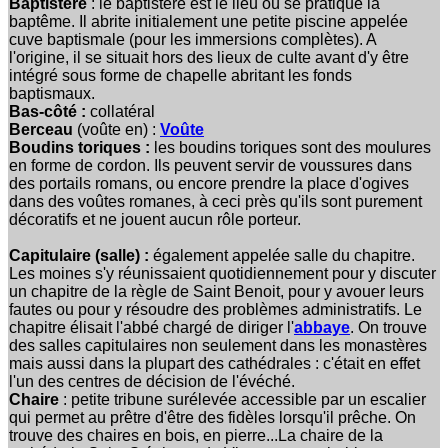
Baptistère
: le baptistère est le lieu où se pratique la
baptême. Il abrite initialement une petite piscine appelée
cuve baptismale (pour les immersions complètes). A
l'origine, il se situait hors des lieux de culte avant d'y être
intégré sous forme de chapelle abritant les fonds
baptismaux.
Bas-côté :
collatéral
Berceau
(voûte en) :
Voûte
Boudins toriques :
les boudins toriques sont des moulures
en forme de cordon. Ils peuvent servir de voussures dans
des portails romans, ou encore prendre la place d'ogives
dans des voûtes romanes, à ceci près qu'ils sont purement
décoratifs et ne jouent aucun rôle porteur.
Capitulaire (salle) :
également appelée salle du chapitre.
Les moines s'y réunissaient quotidiennement pour y discuter
un chapitre de la règle de Saint Benoit, pour y avouer leurs
fautes ou pour y résoudre des problèmes administratifs. Le
chapitre élisait l'abbé chargé de diriger l'
abbaye
.
On trouve
des salles capitulaires non seulement dans les monastères
mais aussi dans la plupart des cathédrales : c'était en effet
l'un des centres de décision de l'évéché.
Chaire
: petite tribune surélevée accessible par un escalier
qui permet au prêtre d'être des fidèles lorsqu'il prêche. On
trouve des chaires en bois, en pierre...La chaire de la