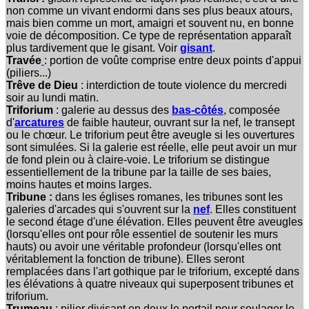
non comme un vivant endormi dans ses plus beaux atours,
mais bien comme un mort, amaigri et souvent nu, en bonne
voie de décomposition. Ce type de représentation apparaît
plus tardivement que le gisant. Voir
gisant
.
Travée
: portion de voûte comprise entre deux points d'appui
(piliers...)
Trêve de Dieu
: interdiction de toute violence du mercredi
soir au lundi matin.
Triforium
: galerie au dessus des
bas-côtés
, composée
d'
arcatures
de faible hauteur, ouvrant sur la nef, le transept
ou le chœur. Le triforium peut être aveugle si les ouvertures
sont simulées. Si la galerie est réelle, elle peut avoir un mur
de fond plein ou à claire-voie. Le triforium se distingue
essentiellement de la tribune par la taille de ses baies,
moins hautes et moins larges.
Tribune :
dans les églises romanes, les tribunes sont les
galeries d'arcades qui s'ouvrent sur la
nef
. Elles constituent
le second étage d'une élévation. Elles peuvent être aveugles
(lorsqu'elles ont pour rôle essentiel de soutenir les murs
hauts) ou avoir une véritable profondeur (lorsqu'elles ont
véritablement la fonction de tribune). Elles seront
remplacées dans l'art gothique par le triforium, excepté dans
les élévations à quatre niveaux qui superposent tribunes et
triforium.
Trumeau
: pilier divisant en deux le portail pour soulager le