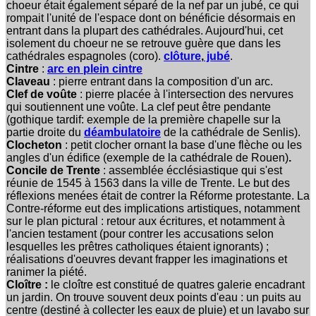
choeur était également séparé de la nef par un jubé, ce qui
rompait l'unité de l'espace dont on bénéficie désormais en
entrant dans la plupart des cathédrales. Aujourd'hui, cet
isolement du choeur ne se retrouve guère que dans les
cathédrales espagnoles (coro).
clôture
,
jubé
.
Cintre
:
arc en plein cintre
Claveau
: pierre entrant dans la composition d'un arc.
Clef de voûte
: pierre placée à l'intersection des nervures
qui soutiennent une voûte. La clef peut être pendante
(gothique tardif: exemple de la première chapelle sur la
partie droite du
déambulatoire
de la cathédrale de Senlis).
Clocheton
: petit clocher ornant la base d'une flèche ou les
angles d'un édifice (exemple de la cathédrale de Rouen)
.
Concile de Trente
: assemblée écclésiastique qui s'est
réunie de 1545 à 1563 dans la ville de Trente. Le but des
réflexions menées était de contrer la Réforme protestante. La
Contre-réforme eut des implications artistiques, notamment
sur le plan pictural : retour aux écritures, et notamment à
l'ancien testament (pour contrer les accusations selon
lesquelles les prêtres catholiques étaient ignorants) ;
réalisations d'oeuvres devant frapper les imaginations et
ranimer la piété.
Cloître :
le cloître est constitué de quatres galerie encadrant
un jardin. On trouve souvent deux points d'eau : un puits au
centre (destiné à collecter les eaux de pluie) et un lavabo sur