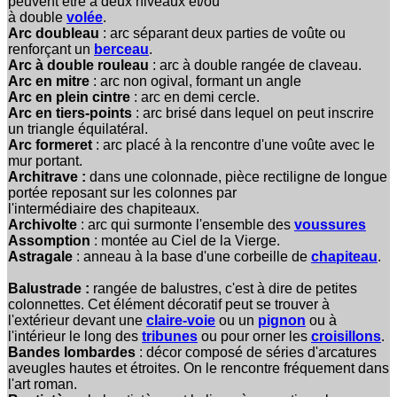
peuvent être à deux niveaux et/ou
à double
volée
.
Arc doubleau
: arc séparant deux parties de voûte ou
renforçant un
berceau
.
Arc à double rouleau
: arc à double rangée de claveau.
Arc en mitre
: arc non ogival, formant un angle
Arc en plein cintre
: arc en demi cercle.
Arc en tiers-points
: arc brisé dans lequel on peut inscrire
un triangle équilatéral.
Arc formeret
: arc placé à la rencontre d'une voûte avec le
mur portant.
Architrave :
dans une colonnade, pièce rectiligne de longue
portée reposant sur les colonnes par
l'intermédiaire des chapiteaux.
Archivolte
: arc qui surmonte l'ensemble des
voussures
Assomption
: montée au Ciel de la Vierge.
Astragale
: anneau à la base d'une corbeille de
chapiteau
.
Balustrade :
rangée de balustres, c'est à dire de petites
colonnettes. Cet élément décoratif peut se trouver à
l'extérieur devant une
claire-voie
ou un
pignon
ou à
l'intérieur le long des
tribunes
ou pour orner les
croisillons
.
Bandes lombardes
: décor composé de séries d'arcatures
aveugles hautes et étroites. On le rencontre fréquement dans
l'art roman.