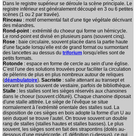
Dans le registre supérieur se déroule la scène principale. Le
registre inférieur est généralement découpé en 3 ou 6 petites
scènes (1 ou 2 par travée).
Rinceau
:
motif ornemental fait d'une tige végétale décrivant
des méandres
.
Rond-point
: extrémité du choeur qui forme un hémicycle.
Le rond-point est divisé en plusieurs pans (souvent cinq).
Rose
: baie circulaire, souvent placée dans la partie haute
d'une façade lorsqu'elle est de grand format ou surmontant
des lancettes au dessus du
triforium
lorsqu'elles sont de
petits formats.
Rotonde
: espace en forme de cercle au sein d'une église.
C'est l'une des solutions trouvées pour faciliter la circulation
de pèlerins de plus en plus nombreux autour de reliques
(
déambulatoire
).
Sacristie
: salle attenant au transept et
servant le plus souvent de vestiaire, parfois de bibliothèque.
Stalle
: les stalles sont les sièges réservés aux chanoines
dans le choeur (souvent clôturé). Chaque chanoine diposait
d'une stalle attitrée. Le siège de l'évêque se situe
normalement à l'extrémité orientale des stalles sud. La
disposition de ces sièges en bois adopte la forme d'un U au
sein duquel se trouve l'autel. On trouve souvent un double
rang de stalles (stalles hautes et stalles basses). Le plus
souvent, les sièges sont en fait des strapontins (dotés au-
dessous d'une miséricorde, cf. définition ci-dessus), ce qui